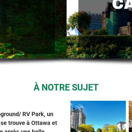
À NOTRE SUJET
pground/ RV Park, un
i se trouve à Ottawa et
e après une belle