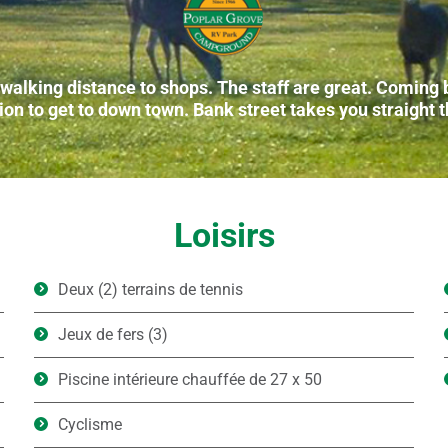
alking distance to shops. The staff are great. Coming ba
ion to get to down town. Bank street takes you straight t
Loisirs
Deux (2) terrains de tennis
Jeux de fers (3)
Piscine intérieure chauffée de 27 x 50
Cyclisme